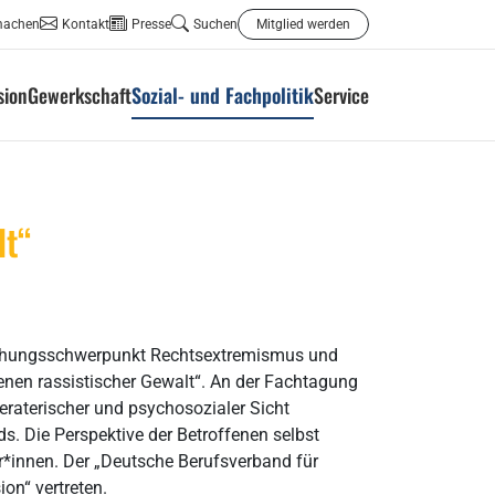
machen
Kontakt
Presse
Suchen
Mitglied werden
sion
Gewerkschaft
Sozial- und Fachpolitik
Service
lt“
orschungsschwerpunkt Rechtsextremismus und
nen rassistischer Gewalt“. An der Fachtagung
beraterischer und psychosozialer Sicht
. Die Perspektive der Betroffenen selbst
r*innen. Der „Deutsche Berufsverband für
ion“ vertreten.