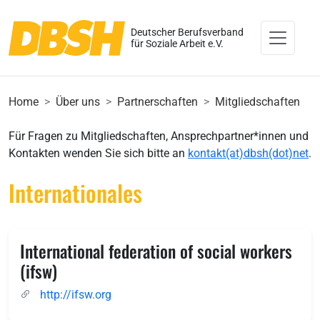
Deutscher Berufsverband
für Soziale Arbeit e.V.
Home
Über uns
Partnerschaften
Mitgliedschaften
Für Fragen zu Mitgliedschaften, Ansprechpartner*innen und
Kontakten wenden Sie sich bitte an
kontakt(at)dbsh(dot)net
.
Internationales
International federation of social workers
(ifsw)
http://ifsw.org