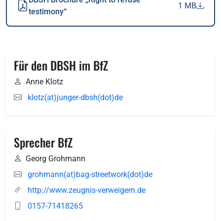
1 MB
testimony“
Für den DBSH im BfZ
Anne Klotz
klotz(at)junger-dbsh(dot)de
Sprecher BfZ
Georg Grohmann
grohmann(at)bag-streetwork(dot)de
http://www.zeugnis-verweigern.de
0157-71418265