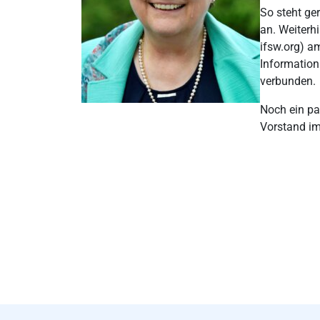
So steht ge
an. Weiterhi
ifsw.org) am
Information
verbunden.
Noch ein paa
Vorstand im