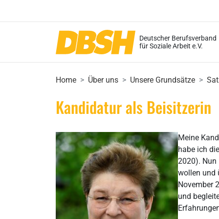
Deutscher Berufsverband
für Soziale Arbeit e.V.
Home
Über uns
Unsere Grundsätze
Sat
Kandidatur als Beisitzerin
Meine Kandi
habe ich di
2020). Nun 
wollen und 
November 20
und begleit
Erfahrungen