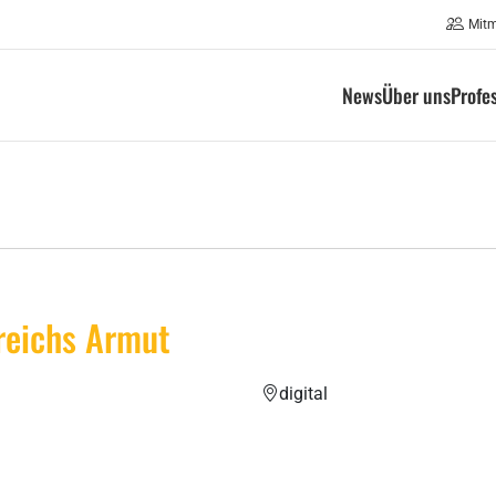
Mit
News
Über uns
Profe
reichs Armut
digital