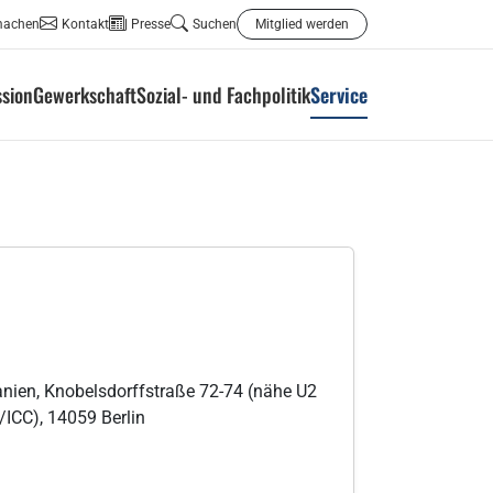
machen
Kontakt
Presse
Suchen
Mitglied werden
ssion
Gewerkschaft
Sozial- und Fachpolitik
Service
nien, Knobelsdorffstraße 72-74 (nähe U2
ICC), 14059 Berlin