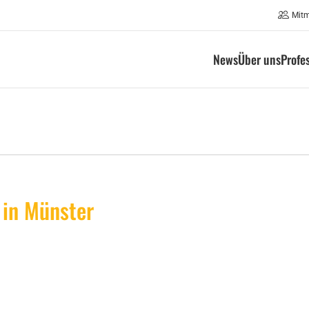
Mit
News
Über uns
Profe
 in Münster