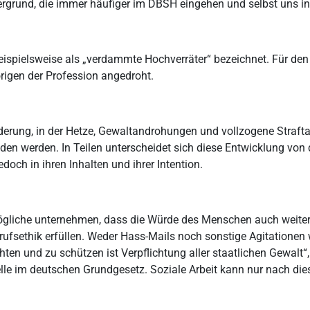
ergrund, die immer häufiger im DBSH eingehen und selbst uns in 
ispielsweise als „verdammte Hochverräter“ bezeichnet. Für den
igen der Profession angedroht.
änderung, in der Hetze, Gewaltandrohungen und vollzogene Straft
nden werden. In Teilen unterscheidet sich diese Entwicklung von
ch in ihren Inhalten und ihrer Intention.
mögliche unternehmen, dass die Würde des Menschen auch weiterh
ufsethik erfüllen. Weder Hass-Mails noch sonstige Agitatione
en und zu schützen ist Verpflichtung aller staatlichen Gewalt“,
elle im deutschen Grundgesetz. Soziale Arbeit kann nur nach di