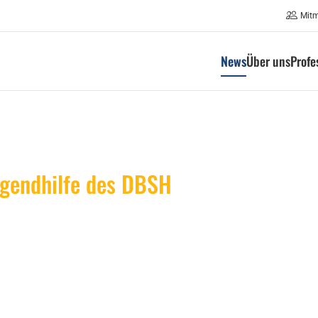
Mit
News
Über uns
Profe
ugendhilfe des DBSH