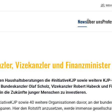
Mit
News
Über uns
Profe
zler, Vizekanzler und Finanzministe
en Haushaltsberatungen die #initiativeKJP sowie weitere KJP-
n Bundeskanzler Olaf Scholz, Vizekanzler Robert Habeck und F
, in die Zukünfte junger Menschen zu investieren.
tiativeKJP sowie 40 weitere Organisationen davor, an der bundes
sparen. Hier den Rotstift anzusetzen, werde immense gesellschaf