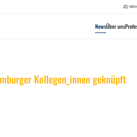
Mit
News
Über uns
Profe
emburger Kollegen_innen geknüpft