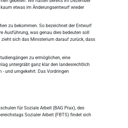
en gebeten. Wir hatten bereits im Dezember
gs kaum etwas im Änderungsentwurf wieder
liehen zu bekommen. So bezeichnet der Entwurf
here Ausführung, was genau dies bedeuten soll
 zieht sich das Ministerium darauf zurück, dass
 Studiengängen zu ermöglichen, eine
lag untergräbt ganz klar den landesrechtlich
ein - und umgekehrt. Das Vordringen
chulen für Soziale Arbeit (BAG Prax), des
reichstags Sozialer Arbeit (FBTS) findet sich