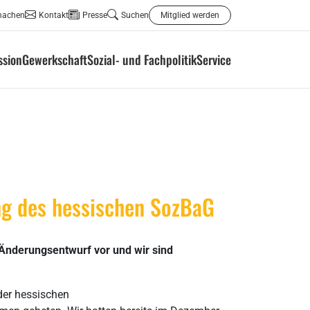
machen
Kontakt
Presse
Suchen
Mitglied werden
ssion
Gewerkschaft
Sozial- und Fachpolitik
Service
ng des hessischen SozBaG
 Änderungsentwurf vor und wir sind
der hessischen