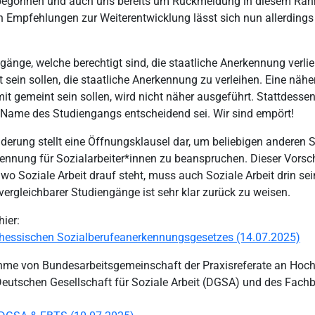
egonnen und auch uns bereits um Rückmeldung in diesem Rahm
en Empfehlungen zur Weiterentwicklung lässt sich nun allerdin
gänge, welche berechtigt sind, die staatliche Anerkennung ver
t sein sollen, die staatliche Anerkennung zu verleihen. Eine nä
t gemeint sein sollen, wird nicht näher ausgeführt. Stattdessen
r Name des Studiengangs entscheidend sei. Wir sind empört!
Änderung stellt eine Öffnungsklausel dar, um beliebigen anderen
ennung für Sozialarbeiter*innen zu beanspruchen. Dieser Vorsch
 wo Soziale Arbeit drauf steht, muss auch Soziale Arbeit drin s
vergleichbarer Studiengänge ist sehr klar zurück zu weisen.
hier:
 hessischen Sozialberufeanerkennungsgesetzes (14.07.2025)
hme von Bundesarbeitsgemeinschaft der Praxisreferate an Hochs
Deutschen Gesellschaft für Soziale Arbeit (DGSA) und des Fachbe