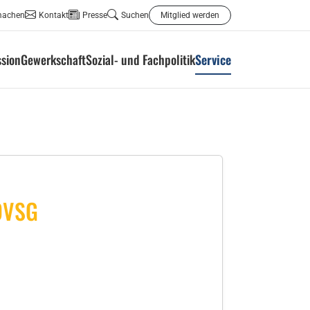
machen
Kontakt
Presse
Suchen
Mitglied werden
ssion
Gewerkschaft
Sozial- und Fachpolitik
Service
 DVSG