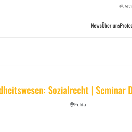
Mit
News
Über uns
Profe
dheitswesen: Sozialrecht | Seminar
Fulda