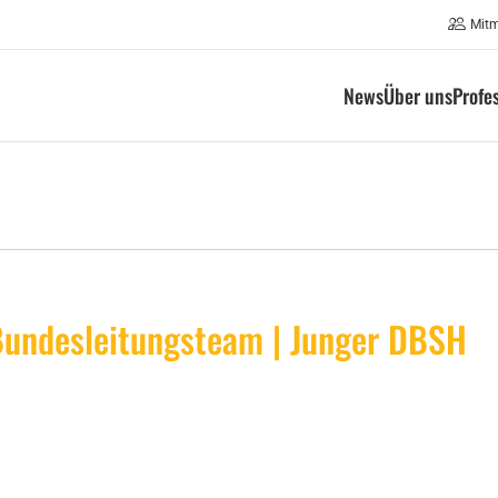
Mit
News
Über uns
Profe
 Bundesleitungsteam | Junger DBSH