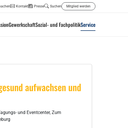
machen
Kontakt
Presse
Suchen
Mitglied werden
ssion
Gewerkschaft
Sozial- und Fachpolitik
Service
 gesund aufwachsen und
gungs- und Eventcenter, Zum
eburg