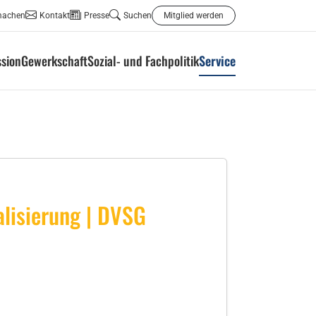
machen
Kontakt
Presse
Suchen
Mitglied werden
ssion
Gewerkschaft
Sozial- und Fachpolitik
Service
alisierung | DVSG