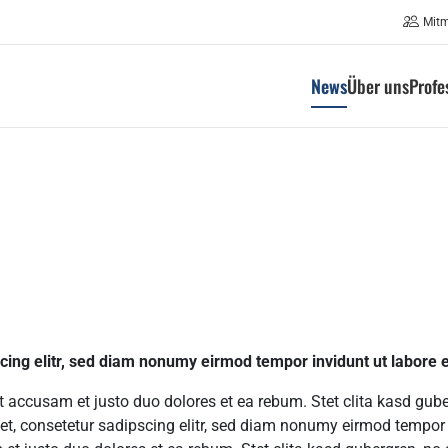
Mit
News
Über uns
Profe
cing elitr, sed diam nonumy eirmod tempor invidunt ut labore
et accusam et justo duo dolores et ea rebum. Stet clita kasd gu
et, consetetur sadipscing elitr, sed diam nonumy eirmod tempor