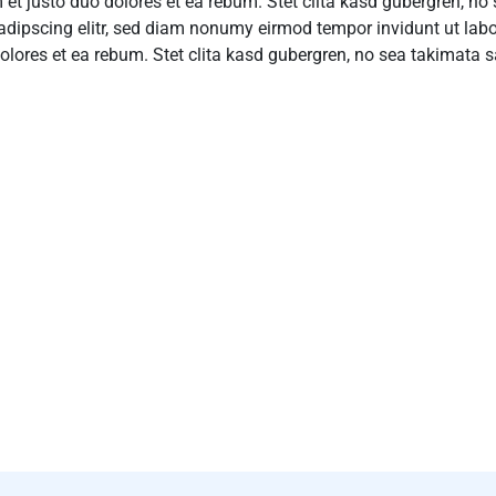
 et justo duo dolores et ea rebum. Stet clita kasd gubergren, n
adipscing elitr, sed diam nonumy eirmod tempor invidunt ut lab
olores et ea rebum. Stet clita kasd gubergren, no sea takimata 