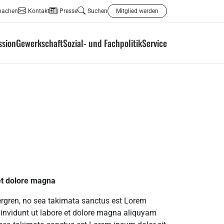
machen
Kontakt
Presse
Suchen
Mitglied werden
ssion
Gewerkschaft
Sozial- und Fachpolitik
Service
 et dolore magna
bergren, no sea takimata sanctus est Lorem
 invidunt ut labore et dolore magna aliquyam