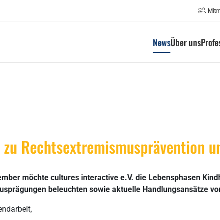
Mit
News
Über uns
Profe
e zu Rechtsextremismusprävention u
ember möchte cultures interactive e.V. die Lebensphasen Kin
usprägungen beleuchten sowie aktuelle Handlungsansätze vor
endarbeit,