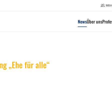
Mit
News
Über uns
Profe
g „Ehe für alle“