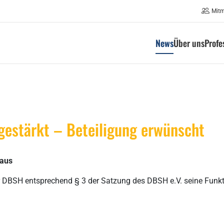
Mit
News
Über uns
Profe
gestärkt – Beteiligung erwünscht
 aus
r DBSH entsprechend § 3 der Satzung des DBSH e.V. seine Funkt