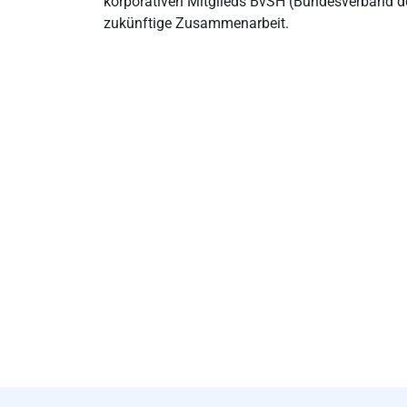
korporativen Mitglieds BvSH (Bundesverband de
zukünftige Zusammenarbeit.