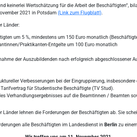
 keinerlei Wertschätzung für die Arbeit der Beschäftigten“, bila
November 2021 in Potsdam
(Link zum Flugblatt)
.
r Länder:
ftigten um 5 %, mindestens um 150 Euro monatlich (Beschäftig
antinnen/Praktikanten-Entgelte um 100 Euro monatlich
rnahme der Auszubildenden nach erfolgreich abgeschlossener A
ktureller Verbesserungen bei der Eingruppierung, insbesondere
Tarifvertrag für Studentische Beschäftigte (TV Stud).
 des Verhandlungsergebnisses auf die Beamtinnen / Beamten s
r Länder lehnen die Forderungen der Beschäftigten ab. Sie sche
rderungen alle Beschäftigten im Landesdienst in
Berlin
zu eine
Wir treffen uns am 11. November 2021,