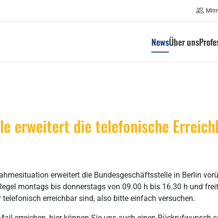
Mit
News
Über uns
Profe
 erweitert die telefonische Erreich
ahmesituation erweitert die Bundesgeschäftsstelle in Berlin vor
r Regel montags bis donnerstags von 09.00 h bis 16.30 h und frei
 telefonisch erreichbar sind, also bitte einfach versuchen.
ail erreichen, hier können Sie uns auch einen Rückrufwunsch s