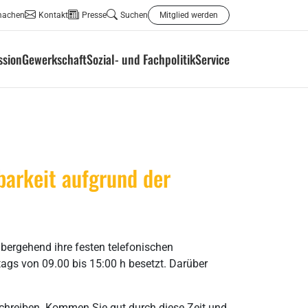
machen
Kontakt
Presse
Suchen
Mitglied werden
ssion
Gewerkschaft
Sozial- und Fachpolitik
Service
barkeit aufgrund der
übergehend ihre festen telefonischen
tags von 09.00 bis 15:00 h besetzt. Darüber
chreiben. Kommen Sie gut durch diese Zeit und