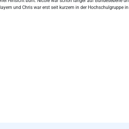
rerlei Hinsicht bunt: Nicole war schon länger auf Bundesebene 
ern und Chris war erst seit kurzem in der Hochschulgruppe in 