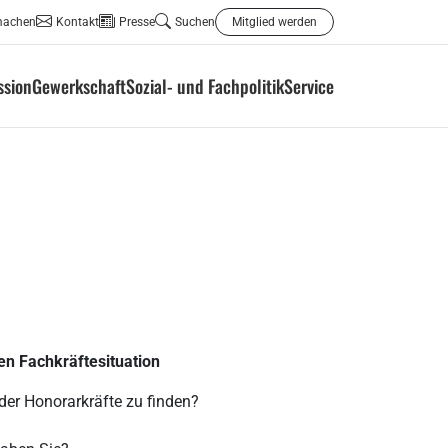
machen
Kontakt
Presse
Suchen
Mitglied werden
ssion
Gewerkschaft
Sozial- und Fachpolitik
Service
en Fachkräftesituation
oder Honorarkräfte zu finden?