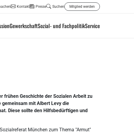
machen
Kontakt
Presse
Suchen
Mitglied werden
ssion
Gewerkschaft
Sozial- und Fachpolitik
Service
r frühen Geschichte der Sozialen Arbeit zu
ie gemeinsam mit Albert Levy die
hat. Diese sollte den Hilfsbedürftigen und
m Sozialreferat München zum Thema "Armut"