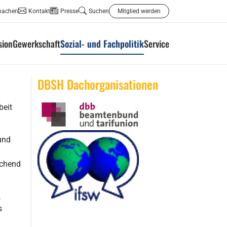
machen
Kontakt
Presse
Suchen
Mitglied werden
sion
Gewerkschaft
Sozial- und Fachpolitik
Service
DBSH Dachorganisationen
beit
und
echend
,
s