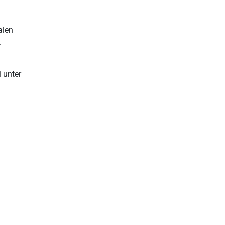
alen
.
 unter